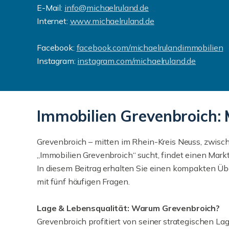
E-Mail:
info@michaelruland.de
Internet:
www.michaelruland.de
Facebook:
facebook.com/michaelrulandimmobilien
Instagram:
instagram.com/michaelruland.de
Immobilien Grevenbroich: 
Grevenbroich – mitten im Rhein-Kreis Neuss, zwisch
„Immobilien Grevenbroich“ sucht, findet einen Mark
In diesem Beitrag erhalten Sie einen kompakten Übe
mit fünf häufigen Fragen.
Lage & Lebensqualität: Warum Grevenbroich?
Grevenbroich profitiert von seiner strategischen 