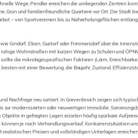
hnelle Wege; Pendler erreichen die umliegenden Zentren komfo
, Grün und familienfreundliche Quartiere vor Ort. Die Stadt bi
ebot – von Sportvereinen bis zu Naherholungsflächen entlang d
wie Gindorf, Elsen, Gustorf oder Frimmersdorf über die Innenst
sind ruhige Wohnstraßen mit kurzen Wegen zu Schulen und ÖPN
ollte die mikrolagespezifischen Faktoren (Lärm, Erreichbarkei
m besten mit einer Bewertung, die Baujahr, Zustand, Effizienz
 Nachfrage neu sortiert. In Grevenbroich zeigen sich typisc
is zur modernisierten oder neuwertigen Immobilie. Sanierun
Objekte in gefragten Lagen erzielen häufig spürbare Aufpreise.
e können je nach Verhandlungsverlauf, Konkurrenzsituation un
it realistischen Preisen und vollständigen Unterlagen erreiche