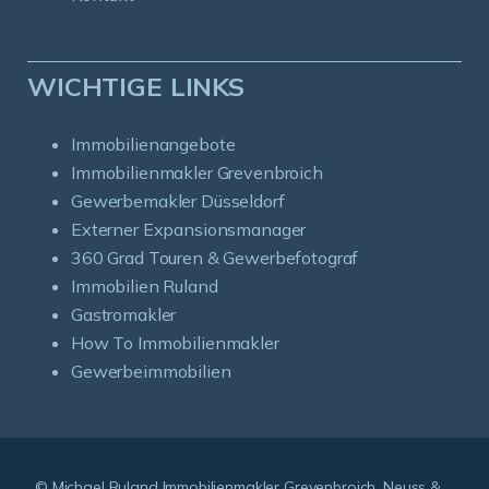
WICHTIGE LINKS
Immobilienangebote
Immobilienmakler Grevenbroich
Gewerbemakler Düsseldorf
Externer Expansionsmanager
360 Grad Touren & Gewerbefotograf
Immobilien Ruland
Gastromakler
How To Immobilienmakler
Gewerbeimmobilien
Kundenbewertungen und Erfahrungen zu
Immobilienmakler Michael Ruland
© Michael Ruland Immobilienmakler Grevenbroich, Neuss &