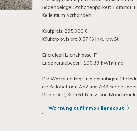
Bodenbeläge: Stäbchenparkett, Laminat, F
Kellerraum: vorhanden
Kaufpreis: 235.000 €
Käuferprovision: 3,57 % inkl. MwSt.
Energieeffizienzklasse: F
Endenergiebedarf: 190,89 kWh/(m²a)
Die Wohnung liegt in einer ruhigen Stichs
die Autobahnen A52 und A44 schnell erreic
Düsseldorf, Krefeld, Neuss und Mönchenglad
Wohnung auf Immobilienscout