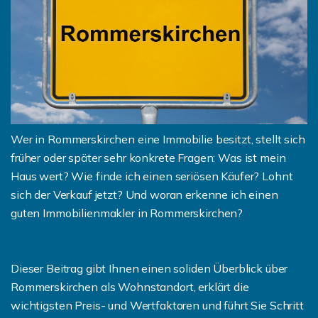
Wer in Rommerskirchen eine Immobilie besitzt, stellt sich
früher oder später sehr konkrete Fragen: Was ist mein
Haus wert? Wie finde ich einen seriösen Käufer? Lohnt
sich der Verkauf jetzt? Und woran erkenne ich einen
guten Immobilienmakler in Rommerskirchen?
Dieser Beitrag gibt Ihnen einen soliden Überblick über
Rommerskirchen als Wohnstandort, erklärt die
wichtigsten Preis- und Wertfaktoren und führt Sie Schritt