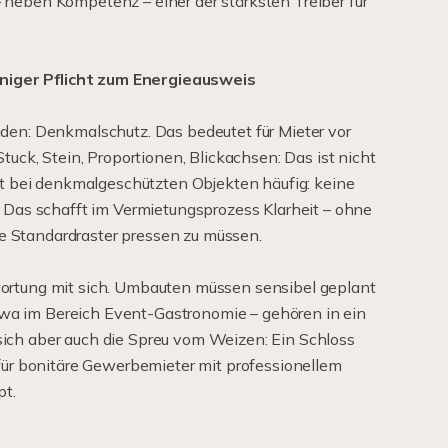
 neben Kompetenz – einer der stärksten Treiber für
iger Pflicht zum Energieausweis
uden: Denkmalschutz. Das bedeutet für Mieter vor
Stuck, Stein, Proportionen, Blickachsen: Das ist nicht
ilt bei denkmalgeschützten Objekten häufig: keine
. Das schafft im Vermietungsprozess Klarheit – ohne
 Standardraster pressen zu müssen.
wortung mit sich. Umbauten müssen sensibel geplant
a im Bereich Event-Gastronomie – gehören in ein
ich aber auch die Spreu vom Weizen: Ein Schloss
 für bonitäre Gewerbemieter mit professionellem
t.