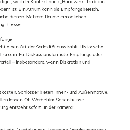
iger, weil der Kontext nach „Handwerk, Tradition,
odern ist. Ein Atrium kann als Empfangsbereich,
läche dienen. Mehrere Räume ermöglichen
g, Presse.
pfänge
t einen Ort, der Seriosität ausstrahlt. Historische
hl zu sein. Für Diskussionsformate, Empfänge oder
orteil – insbesondere, wenn Diskretion und
nskosten. Schlösser bieten Innen- und Außenmotive,
ellen lassen. Ob Werbefilm, Serienkulisse,
ng entsteht sofort „in der Kamera“.
uratierte Ausstellungen, Lesungen, Vernissagen oder