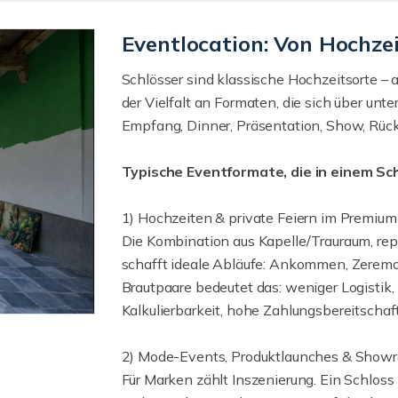
Eventlocation: Von Hochze
Schlösser sind klassische Hochzeitsorte – ab
der Vielfalt an Formaten, die sich über unt
Empfang, Dinner, Präsentation, Show, Rückz
Typische Eventformate, die in einem Sc
1) Hochzeiten & private Feiern im Premi
Die Kombination aus Kapelle/Trauraum, re
schafft ideale Abläufe: Ankommen, Zeremon
Brautpaare bedeutet das: weniger Logistik, 
Kalkulierbarkeit, hohe Zahlungsbereitschaft
2) Mode-Events, Produktlaunches & Show
Für Marken zählt Inszenierung. Ein Schloss l