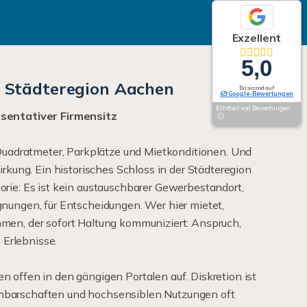
Exzellent
5,0
r Städteregion Aachen
Basierend auf
69 Google-Bewertungen
Echtheit von Bewertungen
äsentativer Firmensitz
 Quadratmeter, Parkplätze und Mietkonditionen. Und
irkung. Ein historisches Schloss in der Städteregion
rie: Es ist kein austauschbarer Gewerbestandort,
gnungen, für Entscheidungen. Wer hier mietet,
men, der sofort Haltung kommuniziert: Anspruch,
e Erlebnisse.
 offen in den gängigen Portalen auf. Diskretion ist
hbarschaften und hochsensiblen Nutzungen oft