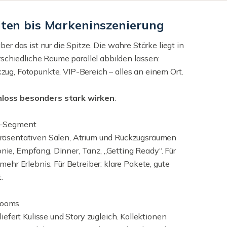
iten bis Markeninszenierung
er das ist nur die Spitze. Die wahre Stärke liegt in
erschiedliche Räume parallel abbilden lassen:
ug, Fotopunkte, VIP-Bereich – alles an einem Ort.
hloss besonders stark wirken
:
um-Segment
präsentativen Sälen, Atrium und Rückzugsräumen
ie, Empfang, Dinner, Tanz, „Getting Ready“. Für
mehr Erlebnis. Für Betreiber: klare Pakete, gute
.
rooms
iefert Kulisse und Story zugleich. Kollektionen