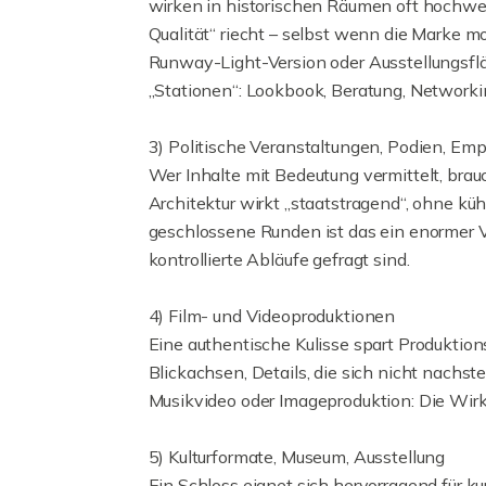
wirken in historischen Räumen oft hochwert
Qualität“ riecht – selbst wenn die Marke m
Runway-Light-Version oder Ausstellungsf
„Stationen“: Lookbook, Beratung, Networkin
3) Politische Veranstaltungen, Podien, Em
Wer Inhalte mit Bedeutung vermittelt, brauch
Architektur wirkt „staatstragend“, ohne kü
geschlossene Runden ist das ein enormer V
kontrollierte Abläufe gefragt sind.
4) Film- und Videoproduktionen
Eine authentische Kulisse spart Produktio
Blickachsen, Details, die sich nicht nachst
Musikvideo oder Imageproduktion: Die Wirku
5) Kulturformate, Museum, Ausstellung
Ein Schloss eignet sich hervorragend für k