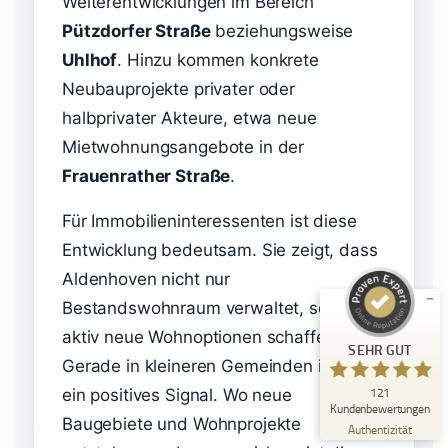
Weiterentwicklungen im Bereich
Pützdorfer Straße
beziehungsweise
Uhlhof
. Hinzu kommen konkrete
Neubauprojekte privater oder
halbprivater Akteure, etwa neue
Mietwohnungsangebote in der
Kundenbewertungen und Erfahrungen zu
Frauenrather Straße
.
Immobilienmakler Michael Ruland
SEHR GUT
Für Immobilieninteressenten ist diese
%
100
Entwicklung bedeutsam. Sie zeigt, dass
Empfehlungen auf
ProvenExpert.com
5,00
/
5,00
Aldenhoven nicht nur
Bestandswohnraum verwaltet, sondern
18
103
aktiv neue Wohnoptionen schaffen will.
Bewertungen auf
4
Bewertungen von
SEHR GUT
ProvenExpert.com
anderen Quellen
Gerade in kleineren Gemeinden ist das
121
ein positives Signal. Wo neue
Blick aufs ProvenExpert-Profil werfen
Kundenbewertungen
Baugebiete und Wohnprojekte
06.08.2026
Authentizität