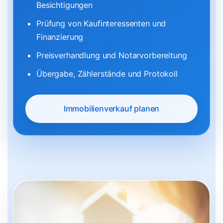
Besichtigungen
Prüfung von Kaufinteressenten und
Finanzierung
Preisverhandlung und Notarvorbereitung
Übergabe, Zählerstände und Protokoll
Immobilienverkauf planen