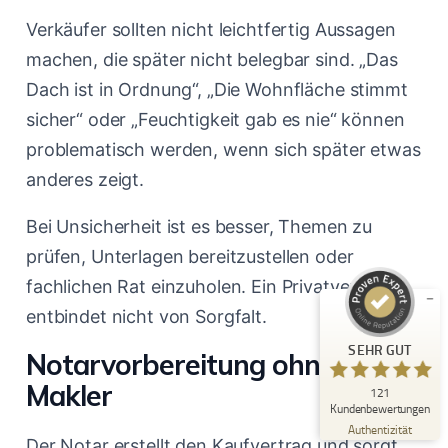
Verkäufer sollten nicht leichtfertig Aussagen
machen, die später nicht belegbar sind. „Das
Dach ist in Ordnung“, „Die Wohnfläche stimmt
sicher“ oder „Feuchtigkeit gab es nie“ können
problematisch werden, wenn sich später etwas
Kundenbewertungen und Erfahrungen zu
Immobilienmakler Michael Ruland
anderes zeigt.
SEHR GUT
%
100
Bei Unsicherheit ist es besser, Themen zu
Empfehlungen auf
prüfen, Unterlagen bereitzustellen oder
ProvenExpert.com
5,00
/
5,00
fachlichen Rat einzuholen. Ein Privatverkauf
18
103
entbindet nicht von Sorgfalt.
Bewertungen auf
4
Bewertungen von
SEHR GUT
ProvenExpert.com
anderen Quellen
Notarvorbereitung ohne
Makler
121
Blick aufs ProvenExpert-Profil werfen
Kundenbewertungen
06.08.2026
Authentizität
Der Notar erstellt den Kaufvertrag und sorgt