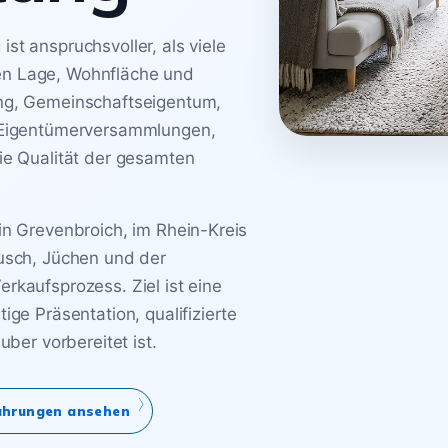
st anspruchsvoller, als viele
en Lage, Wohnfläche und
ung, Gemeinschaftseigentum,
r Eigentümerversammlungen,
ie Qualität der gesamten
in Grevenbroich, im Rhein-Kreis
busch, Jüchen und der
rkaufsprozess. Ziel ist eine
ige Präsentation, qualifizierte
uber vorbereitet ist.
ahrungen ansehen