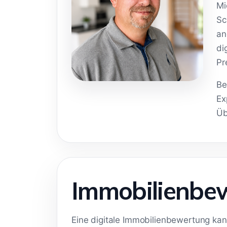
Mi
Sc
an
di
Pr
Be
Ex
Üb
Immobilienbew
Eine digitale Immobilienbewertung kann