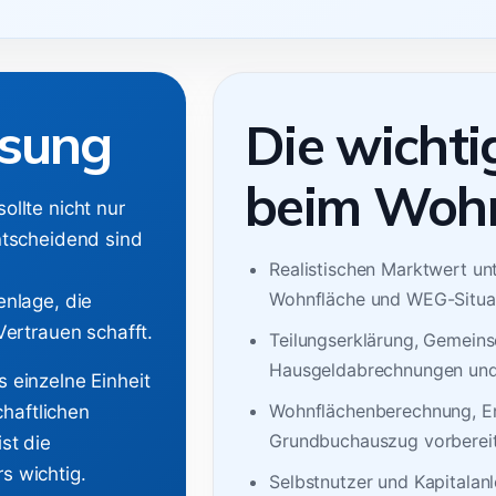
sung
Die wichti
beim Woh
llte nicht nur
ntscheidend sind
Realistischen Marktwert un
Wohnfläche und WEG-Situat
nlage, die
Vertrauen schafft.
Teilungserklärung, Gemeins
Hausgeldabrechnungen und
 einzelne Einheit
Wohnflächenberechnung, En
chaftlichen
Grundbuchauszug vorberei
st die
s wichtig.
Selbstnutzer und Kapitalan