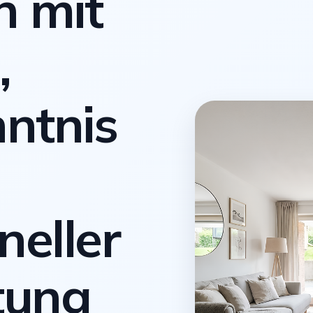
n mit
,
ntnis
neller
tung