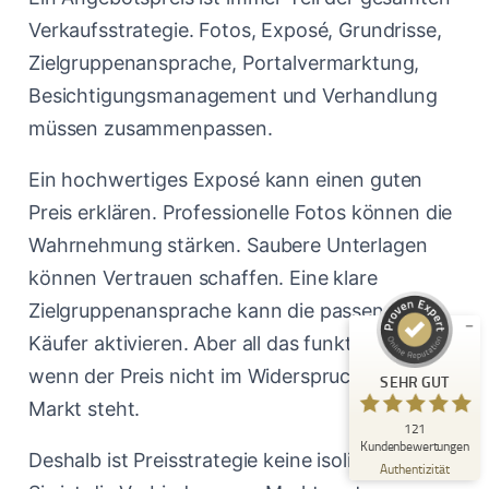
Verkaufsstrategie. Fotos, Exposé, Grundrisse,
Zielgruppenansprache, Portalvermarktung,
Besichtigungsmanagement und Verhandlung
müssen zusammenpassen.
Ein hochwertiges Exposé kann einen guten
Kundenbewertungen und Erfahrungen zu
Immobilienmakler Michael Ruland
Preis erklären. Professionelle Fotos können die
SEHR GUT
Wahrnehmung stärken. Saubere Unterlagen
%
100
Empfehlungen auf
können Vertrauen schaffen. Eine klare
ProvenExpert.com
5,00
/
5,00
Zielgruppenansprache kann die passenden
18
103
Käufer aktivieren. Aber all das funktioniert nur,
Bewertungen auf
4
Bewertungen von
wenn der Preis nicht im Widerspruch zum
SEHR GUT
ProvenExpert.com
anderen Quellen
Markt steht.
121
Blick aufs ProvenExpert-Profil werfen
Kundenbewertungen
Deshalb ist Preisstrategie keine isolierte Zahl.
06.08.2026
Authentizität