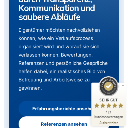
Kommunikation und
saubere Abläufe
Eigentümer möchten nachvollziehen
können, wie ein Verkaufsprozess
organisiert wird und worauf sie sich
Kundenbewertungen und Erfahrungen zu
Immobilienmakler Michael Ruland
verlassen können. Bewertungen,
SEHR GUT
Referenzen und persönliche Gespräche
%
100
helfen dabei, ein realistisches Bild von
Empfehlungen auf
ProvenExpert.com
5,00
/
5,00
Betreuung und Arbeitsweise zu
gewinnen.
18
103
Bewertungen auf
4
Bewertungen von
SEHR GUT
ProvenExpert.com
anderen Quellen
Erfahrungsberichte ansehen
121
Blick aufs ProvenExpert-Profil werfen
Kundenbewertungen
06.08.2026
Authentizität
Referenzen ansehen