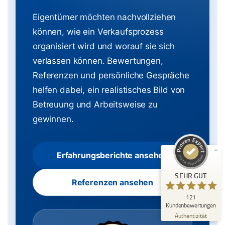
Eigentümer möchten nachvollziehen
können, wie ein Verkaufsprozess
organisiert wird und worauf sie sich
verlassen können. Bewertungen,
Referenzen und persönliche Gespräche
Kundenbewertungen und Erfahrungen zu
helfen dabei, ein realistisches Bild von
Immobilienmakler Michael Ruland
Betreuung und Arbeitsweise zu
SEHR GUT
%
100
gewinnen.
Empfehlungen auf
ProvenExpert.com
5,00
/
5,00
Erfahrungsberichte ansehen
18
103
Bewertungen auf
4
Bewertungen von
SEHR GUT
ProvenExpert.com
anderen Quellen
Referenzen ansehen
121
Blick aufs ProvenExpert-Profil werfen
Kundenbewertungen
06.08.2026
Authentizität