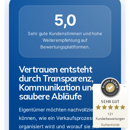
5,0
Sehr gute Kundenstimmen und hohe
Weiterempfehlung auf
Bewertungsplattformen.
Kundenbewertungen und Erfahrungen zu
Immobilienmakler Michael Ruland
SEHR GUT
%
100
Vertrauen entsteht
Empfehlungen auf
durch Transparenz,
ProvenExpert.com
5,00
/
5,00
Kommunikation und
18
103
saubere Abläufe
Bewertungen auf
4
Bewertungen von
SEHR GUT
ProvenExpert.com
anderen Quellen
Eigentümer möchten nachvollziehen
121
Blick aufs ProvenExpert-Profil werfen
können, wie ein Verkaufsprozess
Kundenbewertungen
06.08.2026
Authentizität
organisiert wird und worauf sie sich