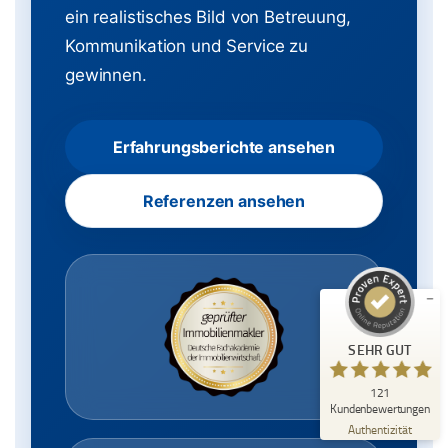
ein realistisches Bild von Betreuung,
Kommunikation und Service zu
gewinnen.
Erfahrungsberichte ansehen
Kundenbewertungen und Erfahrungen zu
Immobilienmakler Michael Ruland
Referenzen ansehen
SEHR GUT
%
100
Empfehlungen auf
ProvenExpert.com
5,00
/
5,00
18
103
Bewertungen auf
4
Bewertungen von
SEHR GUT
ProvenExpert.com
anderen Quellen
121
Blick aufs ProvenExpert-Profil werfen
Kundenbewertungen
06.08.2026
Authentizität