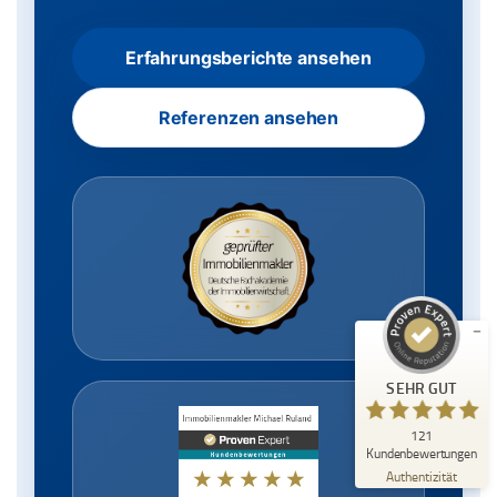
Erfahrungsberichte ansehen
Referenzen ansehen
Kundenbewertungen und Erfahrungen zu
Immobilienmakler Michael Ruland
SEHR GUT
%
100
Empfehlungen auf
ProvenExpert.com
5,00
/
5,00
18
103
Bewertungen auf
4
Bewertungen von
SEHR GUT
ProvenExpert.com
anderen Quellen
121
Blick aufs ProvenExpert-Profil werfen
Kundenbewertungen
06.08.2026
Authentizität