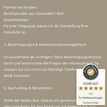
Familie mit Kindern
Berufspendler aus Düsseldorf / Köln
Kapitalanleger
Für jede Zielgruppe passe ich die Darstellung Ihrer
Immobilie an.
Kundenbewertungen und Erfahrungen zu
Immobilienmakler Michael Ruland
4. Besichtigungen & Interessentenmanagement
SEHR GUT
%
100
Ich koordiniere die Anfragen, führe Besichtigungstermine
Empfehlungen auf
durch und beantworte alle Fragen der Interessenten. So
ProvenExpert.com
5,00
/
5,00
müssen Sie sich nicht um ständige Telefonate und E-
18
103
Mails kümmern.
Bewertungen auf
4
Bewertungen von
SEHR GUT
ProvenExpert.com
anderen Quellen
5. Kaufvertrag & Notartermin
121
Blick aufs ProvenExpert-Profil werfen
Kundenbewertungen
Steht der Käufer fest, bereite ich gemeinsam mit Ihnen
06.08.2026
Authentizität
alle Unterlagen für den Notar vor. Ich begleite Sie zum