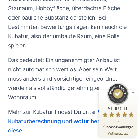
Stauraum, Hobbyfläche, überdachte Fläche
oder bauliche Substanz darstellen. Bei
bestimmten Bewertungsfragen kann auch die
Kubatur, also der umbaute Raum, eine Rolle
spielen.
Kundenbewertungen und Erfahrungen zu
Immobilienmakler Michael Ruland
Das bedeutet: Ein ungenehmigter Anbau ist
SEHR GUT
nicht automatisch wertlos. Aber sein Wert
%
100
Empfehlungen auf
muss anders und vorsichtiger eingeordnet
ProvenExpert.com
5,00
/
5,00
werden als vollständig genehmigter
18
Wohnraum.
103
Bewertungen auf
4
Bewertungen von
SEHR GUT
ProvenExpert.com
anderen Quellen
Mehr zur Kubatur findest Du unter
Was ist eine
Kubaturberechnung und wofür benötigt man
121
Blick aufs ProvenExpert-Profil werfen
Kundenbewertungen
diese
.
06.08.2026
Authentizität